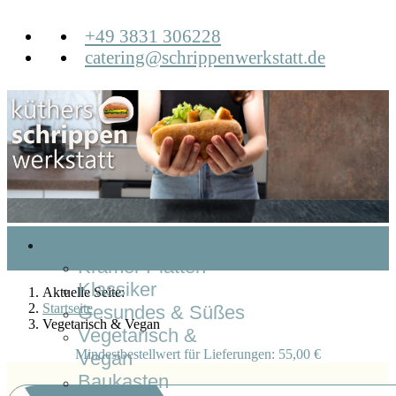
+49 3831 306228
catering@schrippenwerkstatt.de
Unsere Schrippen
Krämer Platten
Klassiker
Aktuelle Seite:
Startseite
Gesundes & Süßes
Vegetarisch & Vegan
Vegetarisch &
Mindestbestellwert für Lieferungen: 55,00 €
Vegan
Baukasten