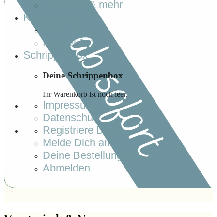
Getränke & mehr
Krümelwissen
Über uns
Krümel 1x1
Schrippenbox
Deine Schrippenbox
Ihr Warenkorb ist noch leer.
Impressum
Datenschutz
Registriere Dich
Melde Dich an
Deine Bestellungen
Abmelden