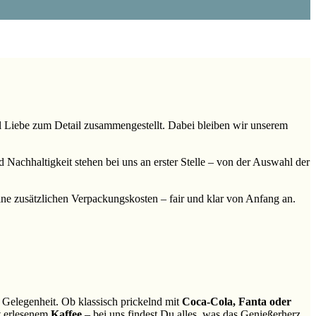
el Liebe zum Detail zusammengestellt. Dabei bleiben wir unserem
Nachhaltigkeit stehen bei uns an erster Stelle – von der Auswahl der
keine zusätzlichen Verpackungskosten – fair und klar von Anfang an.
 Gelegenheit. Ob klassisch prickelnd mit
Coca-Cola, Fanta oder
t erlesenem
Kaffee
– bei uns findest Du alles, was das Genießerherz