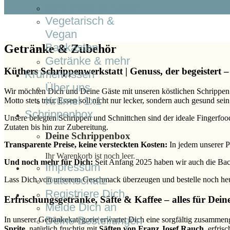
Gesundes & Süßes
Vegetarisch &
Vegan
Baukasten
Getränke & Zubehör
Getränke & mehr
Küthers Schrippenwerkstatt | Genuss, der begeistert –
Krümelwissen
Über uns
Wir möchten Dich und Deine Gäste mit unseren köstlichen Schrippen g
Krümel 1x1
Motto stets treu: Essen soll nicht nur lecker, sondern auch gesund sein
Schrippenbox
Unsere belegten Schrippen und Schnittchen sind der ideale Fingerfoo
Zutaten bis hin zur Zubereitung.
Deine Schrippenbox
Transparente Preise, keine versteckten Kosten:
In jedem unserer Pr
Ihr Warenkorb ist noch leer.
Und noch mehr für Dich:
Seit Anfang 2025 haben wir auch die Bac
Impressum
Datenschutz
Lass Dich von unserem Geschmack überzeugen und bestelle noch he
Registriere Dich
Erfrischungsgetränke, Säfte & Kaffee – alles für De
Melde Dich an
Deine Bestellungen
In unserer Getränkekategorie erwartet Dich eine sorgfältig zusammen
Sprite
, natürlich fruchtig mit
Säften von Franz Josef Rauch
, erfris