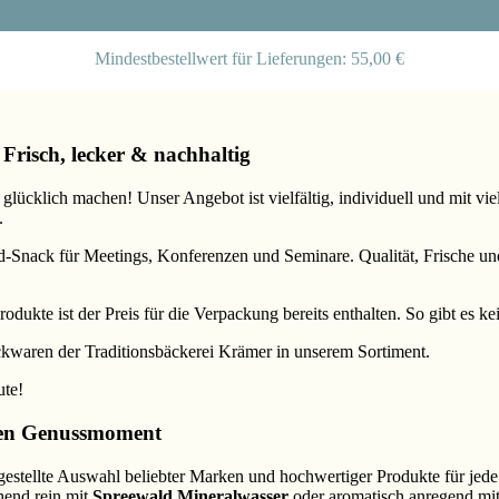
Mindestbestellwert für Lieferungen: 55,00 €
 Frisch, lecker & nachhaltig
lücklich machen! Unser Angebot ist vielfältig, individuell und mit vi
.
d-Snack für Meetings, Konferenzen und Seminare. Qualität, Frische und 
odukte ist der Preis für die Verpackung bereits enthalten. So gibt es 
kwaren der Traditionsbäckerei Krämer in unserem Sortiment.
ute!
inen Genussmoment
gestellte Auswahl beliebter Marken und hochwertiger Produkte für jede
chend rein mit
Spreewald Mineralwasser
oder aromatisch anregend mi