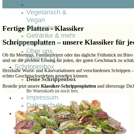
Gesundes & Süßes
Vegetarisch &
Vegan
Baukasten
Fertige Platten - Klassiker
Getränke & mehr
Schrippenplatten – unsere Klassiker für j
Krümelwissen
Über uns
Ob für Meetings, Familienfeiern oder das tägliche Frühstück im Büro
Krümel 1x1
sind sie die perfekte Lösung für jeden, der guten Geschmack zu schät
Schrippenbox
Herzhafte Wurst- und Käsevariationen auf verschiedenen Schrippen – d
echtes Geschmackserlebnis genießen können.
Deine Schrippenbox
Bestelle jetzt unsere
Klassiker-Schrippenplatten
und überzeuge Dich 
Ihr Warenkorb ist noch leer.
Impressum
Datenschutz
Registriere Dich
Melde Dich an
Deine Bestellungen